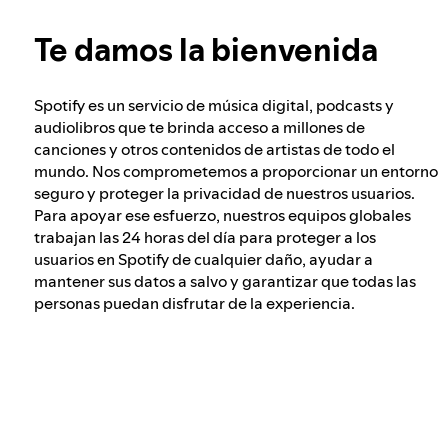
Obtén más información sobre la privacidad
Nuestro enfoque para verificar la edad de los
Te damos la bienvenida
usuarios
Spotify es un servicio de música digital, podcasts y
Integridad electoral en Spotify
audiolibros que te brinda acceso a millones de
canciones y otros contenidos de artistas de todo el
mundo. Nos comprometemos a proporcionar un entorno
seguro y proteger la privacidad de nuestros usuarios.
Nuestro enfoque ante el contenido peligroso
Para apoyar ese esfuerzo, nuestros equipos globales
y engañoso
trabajan las 24 horas del día para proteger a los
usuarios en Spotify de cualquier daño, ayudar a
mantener sus datos a salvo y garantizar que todas las
Nuestro enfoque ante el extremismo violento
personas puedan disfrutar de la experiencia.
Comprender las recomendaciones