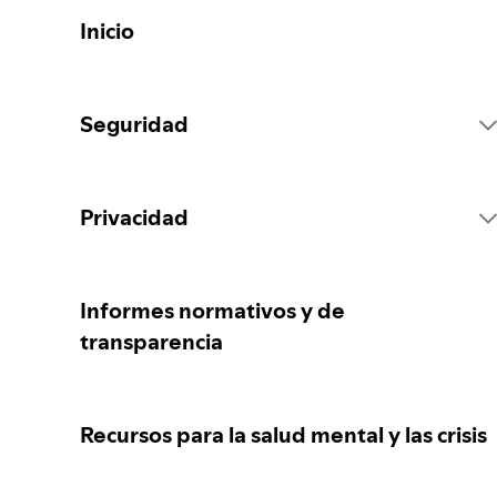
Inicio
Seguridad
Reglas de la Plataforma
Privacidad
Acciones sobre el contenido
Recopilación de tus datos personales
Informes normativos y de
transparencia
Reportar contenido
Protección de tus datos personales
Recursos para la salud mental y las crisis
Orientación para padres, madres o
Tus controles de privacidad
responsables legales