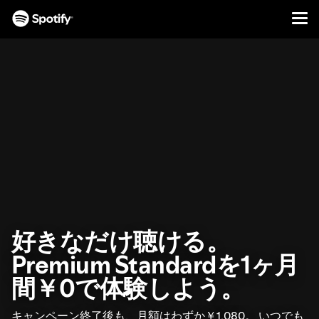
Men
コ
ン
テ
ン
ツ
ペ
ー
ジ
に
ス
キ
ッ
好きなだけ聴ける。
プ
Premium Standardを1ヶ月
間￥0で体験しよう。
キャンペーン終了後も、月額はわずか￥1,080。 いつでも