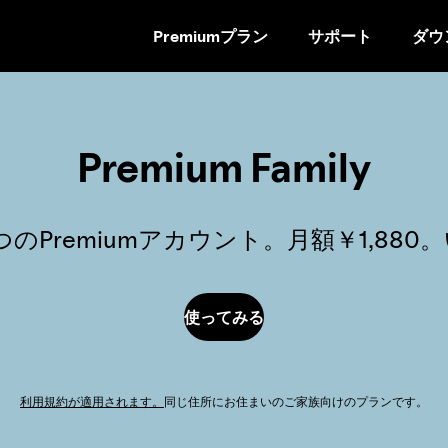
Premiumプラン
サポート
ダウ
コ
ン
テ
ン
ツ
Premium Family
ペ
ー
ジ
のPremiumアカウント。月額￥1,88
に
ス
キ
ッ
使ってみる
プ
利用規約が適用されます。
同じ住所にお住まいのご家族向けのプランです。