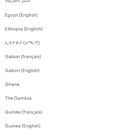
مصر (العربية)
Egypt (English)
Ethiopia (English)
ኢትዮጵያ (አማርኛ)
Gabon (français)
Gabon (English)
Ghana
The Gambia
Guinée (français)
Guinea (English)