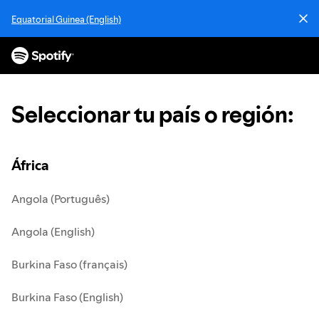
S
Equatorial Guinea (English)
a
l
t
a
r
a
Seleccionar tu país o región
:
l
c
o
n
África
t
e
Angola (Português)
n
i
Angola (English)
d
o
Burkina Faso (français)
Burkina Faso (English)