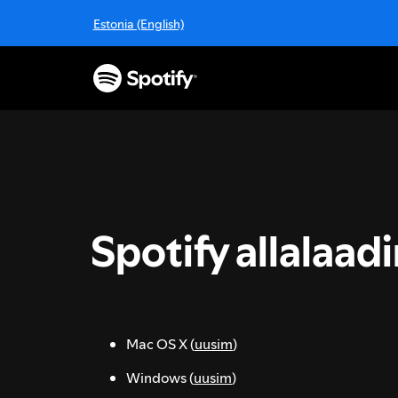
J
Estonia (English)
ä
t
a
v
a
h
e
l
e
j
a
Spotify allalaad
l
i
i
g
u
s
Mac OS X (
uusim
)
i
Windows (
uusim
)
s