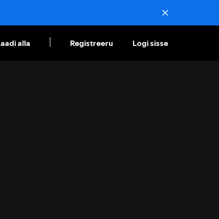
aadi alla
Registreeru
Logi sisse