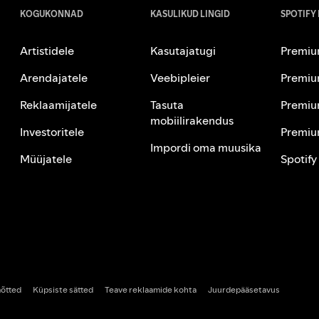
KOGUKONNAD
KASULIKUD LINGID
SPOTIFY
Artistidele
Kasutajatugi
Premiu
Arendajatele
Veebipleier
Premiu
Reklaamijatele
Tasuta
Premiu
mobiilirakendus
Investoritele
Premiu
Impordi oma muusika
Müüjatele
Spotify
õtted
Küpsiste sätted
Teave reklaamide kohta
Juurdepääsetavus