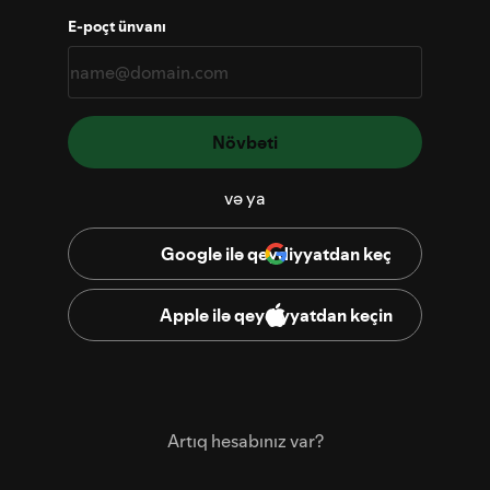
E-poçt ünvanı
Növbəti
və ya
Google ilə qeydiyyatdan keç
Apple ilə qeydiyyatdan keçin
Artıq hesabınız var?